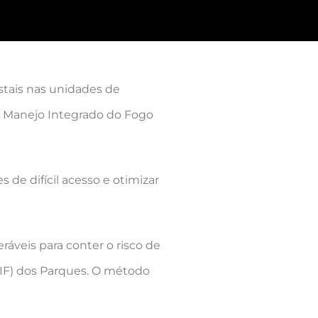
stais nas unidades de
do Manejo Integrado do Fogo
de difícil acesso e otimizar
áveis para conter o risco de
MIF) dos Parques. O método