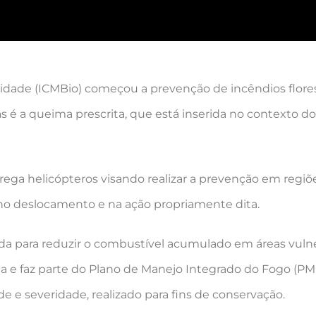
idade (ICMBio) começou a prevenção de incêndios flore
s é a queima prescrita, que está inserida no contexto 
ga helicópteros visando realizar a prevenção em regiões 
no deslocamento e na ação propriamente dita.
da para reduzir o combustível acumulado em áreas vulner
ça e faz parte do Plano de Manejo Integrado do Fogo (P
de e severidade, realizado para fins de conservação.