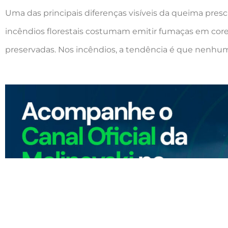
Uma das principais diferenças visíveis da queima presc
incêndios florestais costumam emitir fumaças em cores 
preservadas. Nos incêndios, a tendência é que nenhu