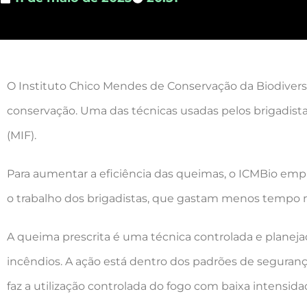
O Instituto Chico Mendes de Conservação da Biodivers
conservação. Uma das técnicas usadas pelos brigadista
(MIF).
Para aumentar a eficiência das queimas, o ICMBio empre
o trabalho dos brigadistas, que gastam menos tempo 
A queima prescrita é uma técnica controlada e planeja
incêndios. A ação está dentro dos padrões de seguran
faz a utilização controlada do fogo com baixa intensida