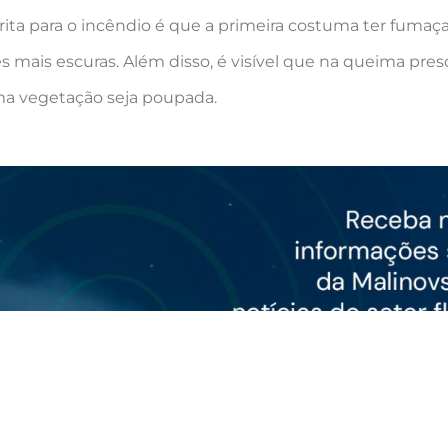
rita para o incêndio é que a primeira costuma ter fumaça 
mais escuras. Além disso, é visível que na queima presc
ma vegetação seja poupada.