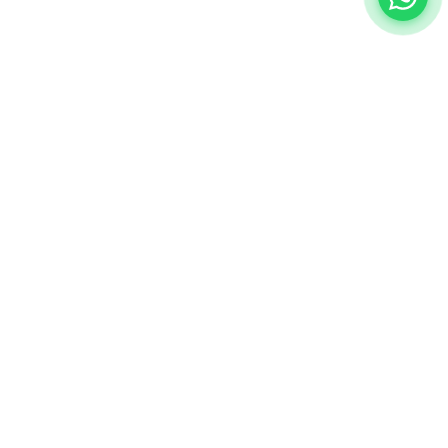
ÚLTIMAS NOTÍCIAS
NOTÍCIAS
FINLÂNDIA E A TECNOLOGIA
FLORESTAL DO FUTURO