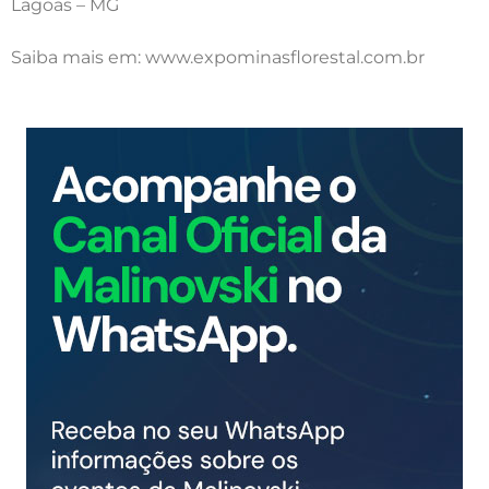
Lagoas – MG
Saiba mais em: www.expominasflorestal.com.br