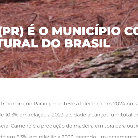
PR) É O MUNICÍPIO 
TURAL DO BRASIL
Carneiro, no Paraná, manteve a liderança em 2024 no ran
 10,3% em relação a 2023, a cidade alcançou um total d
eral Carneiro é a produção de madeira em tora para outra
o em 6,3%, em relação a 2023, gerando um incremento d