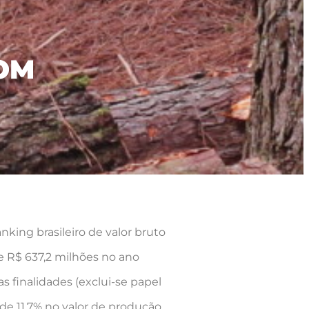
COM
king brasileiro de valor bruto
e R$ 637,2 milhões no ano
s finalidades (exclui-se papel
e 11,7% no valor de produção,