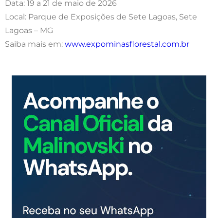
Data: 19 a 21 de maio de 2026
Local: Parque de Exposições de Sete Lagoas, Sete
Lagoas – MG
Saiba mais em:
www.expominasflorestal.com.br