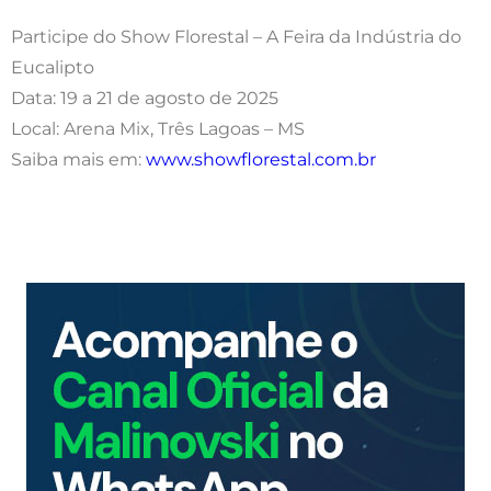
Participe do Show Florestal – A Feira da Indústria do
Eucalipto
Data: 19 a 21 de agosto de 2025
Local: Arena Mix, Três Lagoas – MS
Saiba mais em:
www.showflorestal.com.br