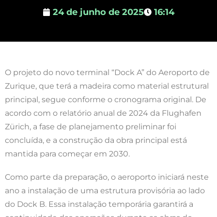
24 de junho de 2025
16:14
O projeto do novo terminal “Dock A” do Aeroporto de
Zurique, que terá a madeira como material estrutural
principal, segue conforme o cronograma original. De
acordo com o relatório anual de 2024 da Flughafen
Zürich, a fase de planejamento preliminar foi
concluída, e a construção da obra principal está
mantida para começar em 2030.
Como parte da preparação, o aeroporto iniciará neste
ano a instalação de uma estrutura provisória ao lado
do Dock B. Essa instalação temporária garantirá a