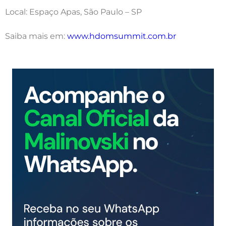
Local: Espaço Apas, São Paulo – SP
Saiba mais em:
www.hdomsummit.com.br