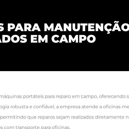
S PARA MANUTENÇÃO
ADOS EM CAMPO
máquinas portáteis para reparo em campo, oferecendo so
a robusta e confiável, a empresa atende a oficinas me
tal, permitindo que reparos sejam realizados diretamente
 com transporte para oficinas.