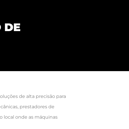
 DE
luções de alta precisão para
cânicas, prestadores de
 no local onde as máquinas