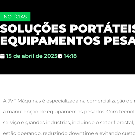
NOTÍCIAS
SOLUÇÕES PORTÁTEI
EQUIPAMENTOS PES
15 de abril de 2025
14:18
A JVF Máquinas é especializada na comercialização de 
a manutenção de equipamentos pesados. Com tecnologi
serviço e grandes indústrias, incluindo o setor flores
estão operando, reduzindo downtime e evitando custos