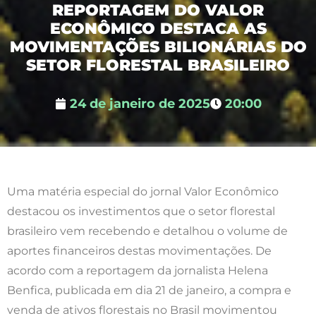
REPORTAGEM DO VALOR
ECONÔMICO DESTACA AS
MOVIMENTAÇÕES BILIONÁRIAS DO
SETOR FLORESTAL BRASILEIRO
24 de janeiro de 2025
20:00
Uma matéria especial do jornal Valor Econômico
destacou os investimentos que o setor florestal
brasileiro vem recebendo e detalhou o volume de
aportes financeiros destas movimentações. De
acordo com a reportagem da jornalista Helena
Benfica, publicada em dia 21 de janeiro, a compra e
venda de ativos florestais no Brasil movimentou