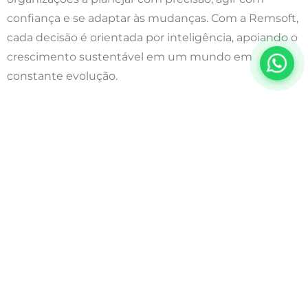
confiança e se adaptar às mudanças. Com a Remsoft,
cada decisão é orientada por inteligência, apoiando o
crescimento sustentável em um mundo em
constante evolução.
Saiba mais: https://www.remsoft.com
Sobre a INFLOR
A INFLOR oferece um Sistema de Gestão Florestal
moderno que permite às organizações florestais
gerenciar ativos florestais, silvicultura, inventários,
certificações, com conformidade, clareza e controle.
Reconhecida por clientes em toda a América do Sul e
Europa, a INFLOR ajuda as organizações a transformar
dados florestais em informações práticas e úteis.
Saiba mais: https://inflor.com