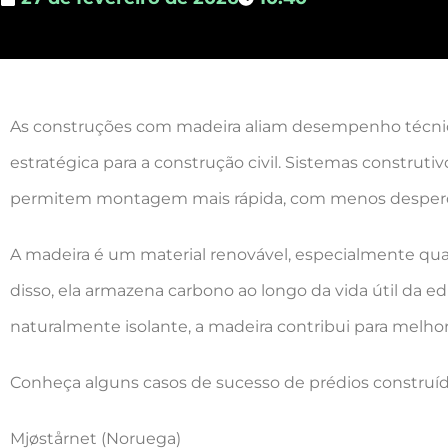
As construções com madeira aliam desempenho técnico
estratégica para a construção civil. Sistemas construt
permitem montagem mais rápida, com menos desperdíc
A madeira é um material renovável, especialmente qua
disso, ela armazena carbono ao longo da vida útil da e
naturalmente isolante, a madeira contribui para melho
Conheça alguns casos de sucesso de prédios constru
Mjøstårnet (Noruega)