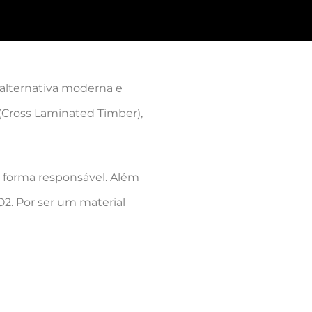
alternativa moderna e
 (Cross Laminated Timber),
 forma responsável. Além
O2. Por ser um material