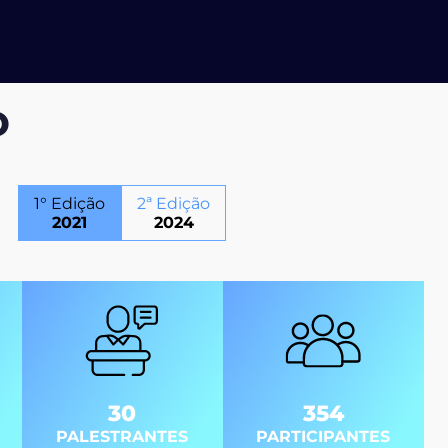
O
1° Edição
2ª Edição
2021
2024
30
354
PALESTRANTES
PARTICIPANTES