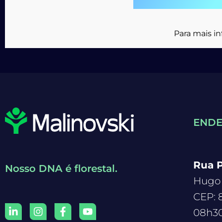
Para mais i
END
Rua P
Nosso DNA é florestal.
Hugo 
CEP: 
08h30