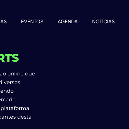
RAS
EVENTOS
AGENDA
NOTÍCIAS
RTS
ão online
que
diversos
zendo
ercado.
 plataforma
ipantes desta