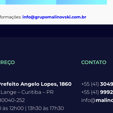
nformações:
info@grupomalinovski.com.br
EREÇO
CONTATO
refeito Angelo Lopes, 1860
+55 (41)
3049
Lange – Curitiba – PR
+55 (41)
9992
80040-252
info@
malin
 às 12h00 | 13h30 às 17h30