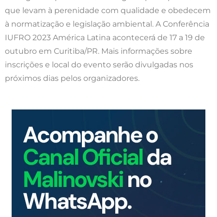
que levam à perenidade com qualidade e obedecem
à normatização e legislação ambiental. A Conferência
IUFRO 2023 América Latina acontecerá de 17 a 19 de
outubro em Curitiba/PR. Mais informações sobre
inscrições e local do evento serão divulgadas nos
próximos dias pelos organizadores.