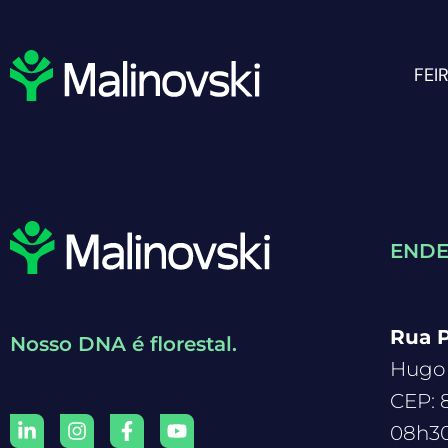
FEI
END
Rua P
Nosso DNA é florestal.
Hugo 
CEP: 
08h30